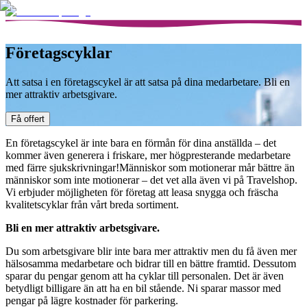
Företagscyklar
Att satsa i en företagscykel är att satsa på dina medarbetare. Bli en
mer attraktiv arbetsgivare.
Få offert
En företagscykel är inte bara en förmån för dina anställda – det
kommer även generera i friskare, mer högpresterande medarbetare
med färre sjukskrivningar!Människor som motionerar mår bättre än
människor som inte motionerar – det vet alla även vi på Travelshop.
Vi erbjuder möjligheten för företag att leasa snygga och fräscha
kvalitetscyklar från vårt breda sortiment.
Bli en mer attraktiv arbetsgivare.
Du som arbetsgivare blir inte bara mer attraktiv men du få även mer
hälsosamma medarbetare och bidrar till en bättre framtid. Dessutom
sparar du pengar genom att ha cyklar till personalen. Det är även
betydligt billigare än att ha en bil stående. Ni sparar massor med
pengar på lägre kostnader för parkering.