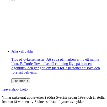
Alla vill cykla
Tips på cykelsemester! Att sova på marken är nu ett minne
blott. B-Turtle förvandlas till camping läge på bara ett
ögonblick och ger gott om plats för 2 personer att sova och
röra sig bekvämt.
Läs mer ➜
Travelshop Logo
Vi har paketerat upplevelser i södra Sverige sedan 1999 och är stolta
över att få vara en av Skånes största uthyrare av cyklar.