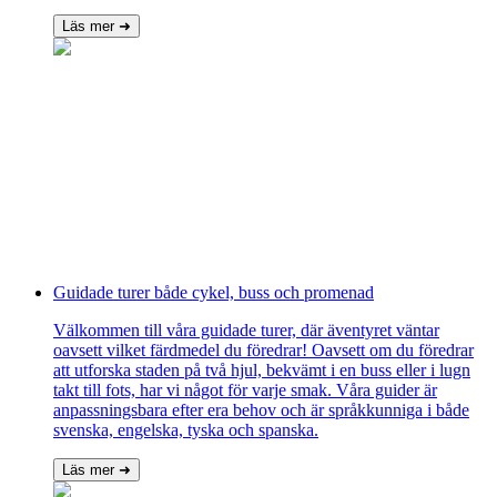
Läs mer ➜
Guidade turer både cykel, buss och promenad
Välkommen till våra guidade turer, där äventyret väntar
oavsett vilket färdmedel du föredrar! Oavsett om du föredrar
att utforska staden på två hjul, bekvämt i en buss eller i lugn
takt till fots, har vi något för varje smak. Våra guider är
anpassningsbara efter era behov och är språkkunniga i både
svenska, engelska, tyska och spanska.
Läs mer ➜