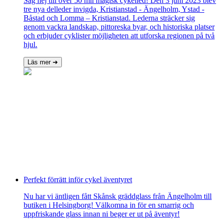
Säg hej till över 50 mil magisk cykelled! Den 3 juni 2023 blev
tre nya delleder invigda, Kristianstad - Ängelholm, Ystad -
Båstad och Lomma – Kristianstad. Lederna sträcker sig
genom vackra landskap, pittoreska byar, och historiska platser
och erbjuder cyklister möjligheten att utforska regionen på två
hjul.
Läs mer ➜
Perfekt förrätt inför cykel äventyret
Nu har vi äntligen fått Skånsk gräddglass från Ängelholm till
butiken i Helsingborg! Välkomna in för en smarrig och
uppfriskande glass innan ni beger er ut på äventyr!