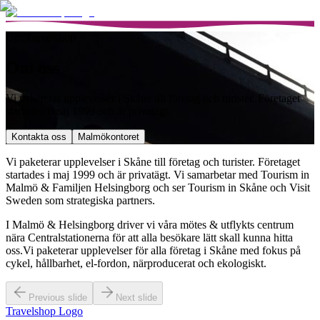
Om Travelshop
Om oss
Vi paketerar upplevelser i Skåne till företag och turister. Företaget
startades i maj 1999 och är privatägt.
Kontakta oss
Malmökontoret
Vi paketerar upplevelser i Skåne till företag och turister. Företaget
startades i maj 1999 och är privatägt. Vi samarbetar med Tourism in
Malmö & Familjen Helsingborg och ser Tourism in Skåne och Visit
Sweden som strategiska partners.
I Malmö & Helsingborg driver vi våra mötes & utflykts centrum
nära Centralstationerna för att alla besökare lätt skall kunna hitta
oss.Vi paketerar upplevelser för alla företag i Skåne med fokus på
cykel, hållbarhet, el-fordon, närproducerat och ekologiskt.
Previous slide
Next slide
Travelshop Logo