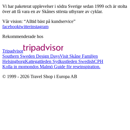
Vi har paketerat upplevelser i södra Sverige sedan 1999 och är stolta
över att få vara en av Skånes största uthyrare av cyklar.
Vår vision: “Alltid bäst på kundservice”
facebook
twitter
instagram
Rekommenderade hos
Tripadvisor
Southern Sweden Design Days
Visit Skåne
Familjen
Helsingborg
Kattegattleden
Sydkustleden
SwedishCPH
Kolla in momondos Malmö Guide för reseinspiration.
© 1999 -
2026
Travel Shop i Europa AB