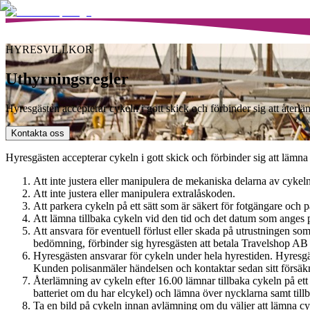
HYRESVILLKOR
Uthyrningsregler
Hyresgästen accepterar cykeln i gott skick och förbinder sig att återlä
Kontakta oss
Hyresgästen accepterar cykeln i gott skick och förbinder sig att lämna 
Att inte justera eller manipulera de mekaniska delarna av cykeln
Att inte justera eller manipulera extralåskoden.
Att parkera cykeln på ett sätt som är säkert för fotgängare och p
Att lämna tillbaka cykeln vid den tid och det datum som anges p
Att ansvara för eventuell förlust eller skada på utrustningen s
bedömning, förbinder sig hyresgästen att betala Travelshop AB v
Hyresgästen ansvarar för cykeln under hela hyrestiden. Hyresgäs
Kunden polisanmäler händelsen och kontaktar sedan sitt försäk
Återlämning av cykeln efter 16.00 lämnar tillbaka cykeln på ett 
batteriet om du har elcykel) och lämna över nycklarna samt tillbeh
Ta en bild på cykeln innan avlämning om du väljer att lämna cyke