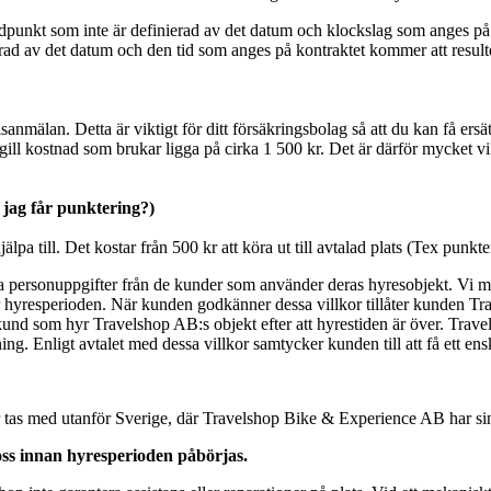
unkt som inte är definierad av det datum och klockslag som anges på a
ad av det datum och den tid som anges på kontraktet kommer att resulter
isanmälan. Detta är viktigt för ditt försäkringsbolag så att du kan få ers
gill kostnad som brukar ligga på cirka 1 500 kr. Det är därför mycket vi
jag får punktering?)
älpa till. Det kostar från 500 kr att köra ut till avtalad plats (Tex punkt
mta personuppgifter från de kunder som använder deras hyresobjekt. Vi 
 hyresperioden. När kunden godkänner dessa villkor tillåter kunden Trav
den kund som hyr Travelshop AB:s objekt efter att hyrestiden är över. T
ing. Enligt avtalet med dessa villkor samtycker kunden till att få ett e
lar tas med utanför Sverige, där Travelshop Bike & Experience AB har s
ss innan hyresperioden påbörjas.