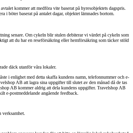
vtalet kommer att medföra vite baserat på hyresobjektets dagspris.
a i böter baserat på antalet dagar, objektet lämnades bortom.
ättning senare. Om cykeln blir stulen debiterar vi värdet på cykeln som
ktigt att du har en reseförsäkring eller hemförsäkring som täcker stöld
erade däck utanför våra lokaler.
måste i enlighet med detta skaffa kundens namn, telefonnummer och e-
elshop AB att lagra sina uppgifter till slutet av den månad då de tas
ravelshop AB kommer aldrig att dela kundens uppgifter. Travelshop AB
nskilt e-postmeddelande angående feedback.
in verksamhet.