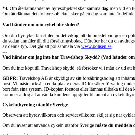
*4.
Om återlämnandet av hyresobjektet sker samma dag men vid en tidp
Om återlämnandet av hyresobjektet sker på en dag som inte är definier
Vad händer om min cykel blir stulen?
Om din hyrcykel blir stulen är det viktigt att du omedelbart gör en pol
du sedan anmäler till ditt försäkringsbolag. Därefter har du en avdrags
av denna typ. Det går att polisanmäla via
www.polisen.se
.
---
Vad händer om jag inte har Travelshop Skydd? (Vad händer om 
Om du inte köpt till Travelshop skydd, så försöker vi i mån av tid att hj
GDPR:
Travelshop AB är skyldigt av sitt försäkringsbolag att inhä
post. Vi måste också ta en kopia av deras ID för säker förvaring under
bort från sina system. ID-kopian förstörs eller lämnas tillbaka till 
kommer aldrig att använda kundens uppgifter till annat än cykeluthyrn
Cykeluthyrning utanför Sverige
Observera att hyresvillkoren och servicevillkoren skiljer sig när cyk
Om du avser att använda cykeln utanför Sverige
måste du meddela o