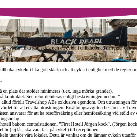
mna cykeln i lika gott skick och att cykla i enlighet med de regler och s
tillbaka cykeln i lika gott skick och att cykla i enlighet med de regler 
.
å en plats där stölder minimeras (t.ex. inga mörka gränder).
å kontraktet. Sen retur debiteras enligt beskrivningen nedan. *
om alltid förblir Travelshop ABs exklusiva egendom. Om utrustningen förs
ärdet för att ersätta utrustningen. Ersättningsavgiften bestäms av Trav
ten ansvarar för att ha reseförsäkring eller hemförsäkring vid stöld av 
ringsbolag.
hotell bakom centralstationen. "First Hotell Jörgen kock", (Jörgen kocks
ör ( ej lås, ska vara fast på cykel ) till receptionen.
ln utanför våra lokaler. Detta är vanligt om du lämnar cykeln utanför e