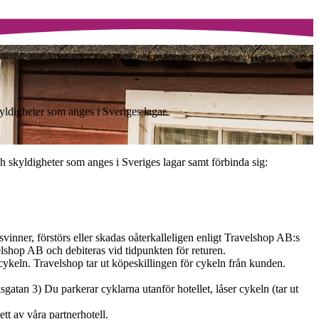
kyldigheter som anges i Sveriges lagar.
och skyldigheter som anges i Sveriges lagar samt förbinda sig:
vinner, förstörs eller skadas oåterkalleligen enligt Travelshop AB:s
elshop AB och debiteras vid tidpunkten för returen.
cykeln. Travelshop tar ut köpeskillingen för cykeln från kunden.
gatan 3) Du parkerar cyklarna utanför hotellet, låser cykeln (tar ut
tt av våra partnerhotell.